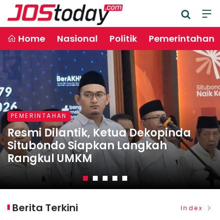
Home
Nasional
Politik
Pemerintahan
PEMERINTAHAN
NASIONAL
NASIONAL
NASIONAL
NASIONAL
Resmi Dilantik, Ketua Dekopinda
Nashim Khan Ajak Hidupkan KUD di
Mas Rio Ajak Dekopinda Rangkul
Alat Penangkap Abu PG Panji
Situbondo Siapkan Langkah
Situbondo, Sinergikan dengan
UMKM, Jadikan Koperasi Soko Guru
Warga Sekitar Pabrik Sebut Tolato
Bergerak Optimal, Warga: Tolato
Rangkul UMKM
KDMP
Ekonomi Situbondo
PG Panji Kini Sudah Berkurang
yang Tersebar Sudah Berkurang
Berita Terkini
Index