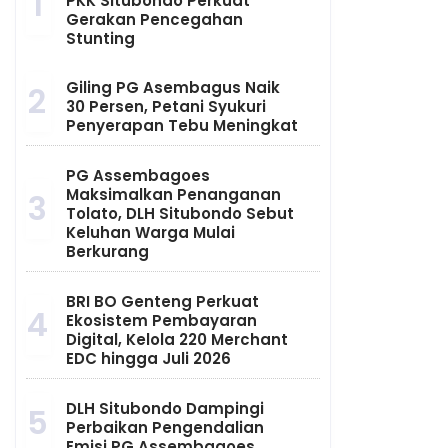
1
PKK Situbondo Perkuat
Gerakan Pencegahan
Stunting
Giling PG Asembagus Naik
2
30 Persen, Petani Syukuri
Penyerapan Tebu Meningkat
PG Assembagoes
Maksimalkan Penanganan
3
Tolato, DLH Situbondo Sebut
Keluhan Warga Mulai
Berkurang
BRI BO Genteng Perkuat
4
Ekosistem Pembayaran
Digital, Kelola 220 Merchant
EDC hingga Juli 2026
DLH Situbondo Dampingi
5
Perbaikan Pengendalian
Emisi PG Assembagoes