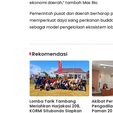
ekonomi daerah,” tambah Mas Rio.
Pemerintah pusat dan daerah berharap 
memperkuat daya saing perikanan budiday
sebagai model pengelolaan ekosistem lobs
Rekomendasi
Mulai
Lomba Tarik Tambang
Akibat Pe
Terus Kawal
Meriahkan Harjakasi 208,
Pengadila
Assembagoes
KORMI Situbondo Siapkan
Paman 20 