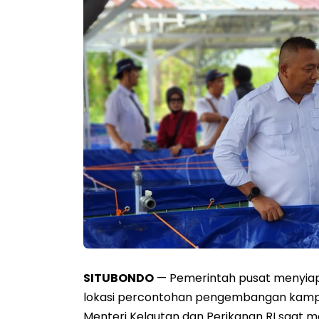
SITUBONDO
— Pemerintah pusat menyiap
lokasi percontohan pengembangan kampun
Menteri Kelautan dan Perikanan RI saat m