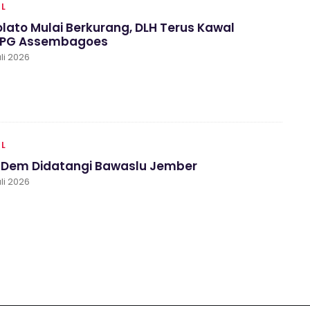
AL
lato Mulai Berkurang, DLH Terus Kawal
 PG Assembagoes
li 2026
AL
asDem Didatangi Bawaslu Jember
li 2026