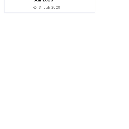
31 Juli 2026
Assembagoes
DLH Situbondo Dampingi
simalkan Penanganan
Perbaikan Pengendalian
to, DLH Situbondo Sebut
Emisi PG Assembagoes