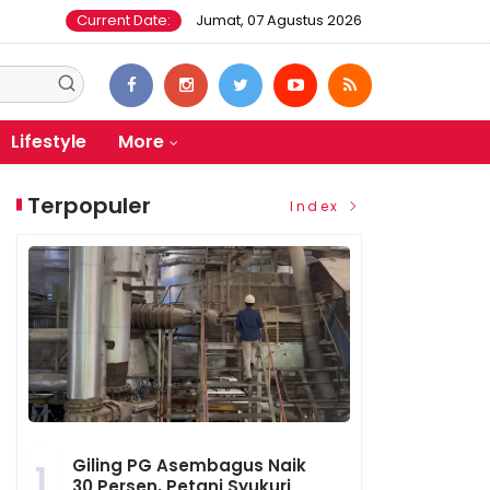
Current Date:
Jumat, 07 Agustus 2026
Lifestyle
More
Terpopuler
Index
Giling PG Asembagus Naik
1
30 Persen, Petani Syukuri