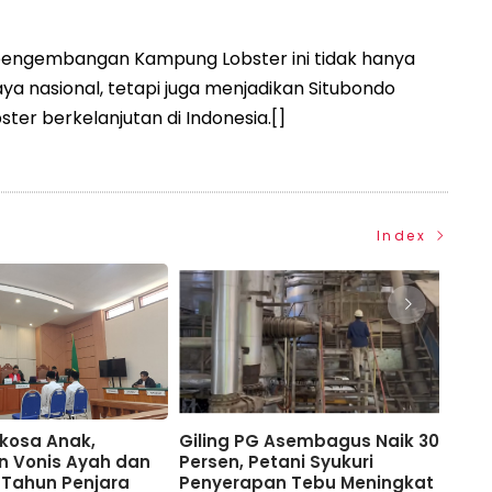
pengembangan Kampung Lobster ini tidak hanya
a nasional, tetapi juga menjadikan Situbondo
ter berkelanjutan di Indonesia.[]
Index
rkosa Anak,
Giling PG Asembagus Naik 30
PG 
n Vonis Ayah dan
Persen, Petani Syukuri
Mak
Tahun Penjara
Penyerapan Tebu Meningkat
Tola