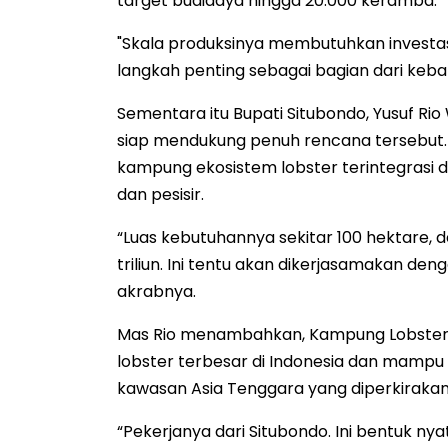
target budidaya hingga 20.000 keramba.
"Skala produksinya membutuhkan investas
langkah penting sebagai bagian dari keban
Sementara itu Bupati Situbondo, Yusuf R
siap mendukung penuh rencana tersebut. I
kampung ekosistem lobster terintegrasi 
dan pesisir.
“Luas kebutuhannya sekitar 100 hektare, de
triliun. Ini tentu akan dikerjasamakan den
akrabnya.
Mas Rio menambahkan, Kampung Lobster S
lobster terbesar di Indonesia dan mampu
kawasan Asia Tenggara yang diperkirakan 
“Pekerjanya dari Situbondo. Ini bentuk n