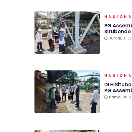
NASION
PG Assemb
Situbondo
Jumat, 31 Ju
NASION
DLH Situb
PG Assem
Kamis, 30 Ju