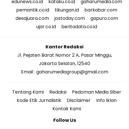
edunews.co.id
kataku.co.id
gaharumedia.com
pemantik.co.id
tikungan.id
barkabar.com
desajuara.com
jostoday.com
gapuro.com
ujar.co.id
beritadata.co.id
Kantor Redaksi
Jl. Pejaten Barat Nomor 2 A, Pasar Minggu,
Jakarta Selatan, 12540
Email : gaharumediagroup@gmail.com
Tentang Kami
Redaksi
Pedoman Media Siber
Kode Etik Jurnalistik
Disclaimer
Info Iklan
Kontak Kami
Follow Us