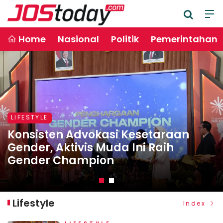
Home
Nasional
Politik
Pemerintahan
LIFESTYLE
LIFESTYLE
Konsisten Advokasi Kesetaraan
Egaliter, Mas Rio Menyatu Bersama
Gender, Aktivis Muda Ini Raih
Warga Saat Nonton Konser Tipe-X
Gender Champion
di Pasir Putih Situbondo
Lifestyle
Index