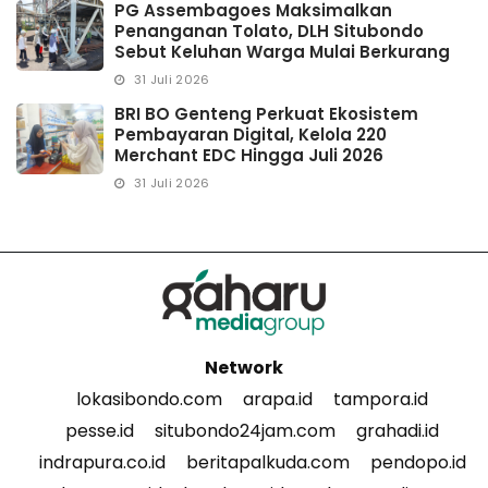
PG Assembagoes Maksimalkan
Penanganan Tolato, DLH Situbondo
Sebut Keluhan Warga Mulai Berkurang
31 Juli 2026
BRI BO Genteng Perkuat Ekosistem
Pembayaran Digital, Kelola 220
Merchant EDC Hingga Juli 2026
31 Juli 2026
Network
lokasibondo.com
arapa.id
tampora.id
pesse.id
situbondo24jam.com
grahadi.id
indrapura.co.id
beritapalkuda.com
pendopo.id