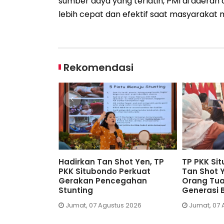
sumber daya yang terlatih, PMI di daer
lebih cepat dan efektif saat masyarakat
Rekomendasi
P PKK Situbondo Undang
Diundang TP PKK Situbond
an Shot Yen, Mbak Una Ajak
Tan Shot Yen Ungkap Kunc
rang Tua Wujudkan
Generasi Sehat dan Cerd
enerasi Bebas Stunting
Jumat, 07 Agustus 2026
Jumat, 07 Agustus 2026