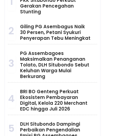
1
PKK Situbondo Perkuat
Gerakan Pencegahan
Stunting
Giling PG Asembagus Naik
2
30 Persen, Petani Syukuri
Penyerapan Tebu Meningkat
PG Assembagoes
Maksimalkan Penanganan
3
Tolato, DLH Situbondo Sebut
Keluhan Warga Mulai
Berkurang
BRI BO Genteng Perkuat
4
Ekosistem Pembayaran
Digital, Kelola 220 Merchant
EDC hingga Juli 2026
DLH Situbondo Dampingi
5
Perbaikan Pengendalian
Emisi PG Assembagoes