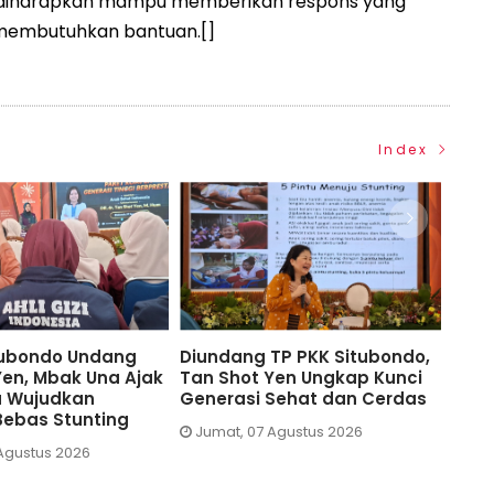
ah diharapkan mampu memberikan respons yang
 membutuhkan bantuan.[]
Index
o,
TP PKK Situbondo Perkuat
TP PKK Situbondo Ha
i
Edukasi Cegah Stunting
dr Tan Shot Yen, Edu
as
Lewat Pekan Menyusui
Cegah Stunting
Sedunia
Jumat, 07 Agustus 202
Jumat, 07 Agustus 2026